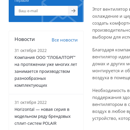
первым
Этот вентилятор 
охлаждение и ци
создать комфорт
производительно
выбором для исп
Новости
Все новости
Благодаря компа
31 октября 2022
вентилятор идеа
Компания ООО “ГЛОБАЛТОРГ”
домах и других ме
на протяжении уже многих лет
монтируется и о
занимается производством
воздуха в помещ
разнообразных
комплектующих
Необходимость в
поддержания здо
31 октября 2022
вентилятором в 
Horizontal — новая серия в
воздух в любое в
модельном ряду брендовых
устройство, кото
сплит-систем POLAIR