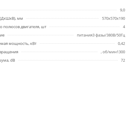
9,0
(ДхШхВ), мм
570х570х190
о полюсов двигателя, шт
4
ие
питания3 фазы/380В/50Гц
мая мощность, кВт
0,42
 вращения
, об/мин1300
ума, dB
72