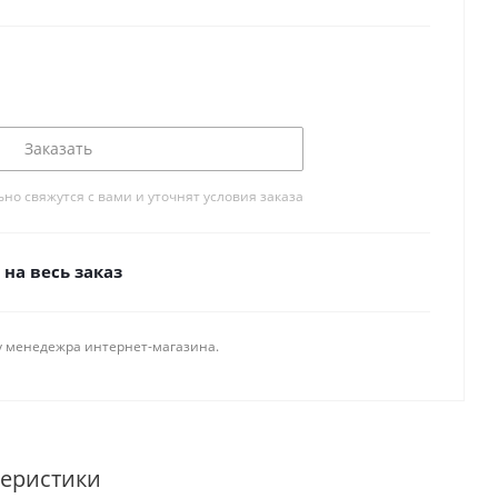
Заказать
о свяжутся с вами и уточнят условия заказа
на весь заказ
у менедежра интернет-магазина.
теристики