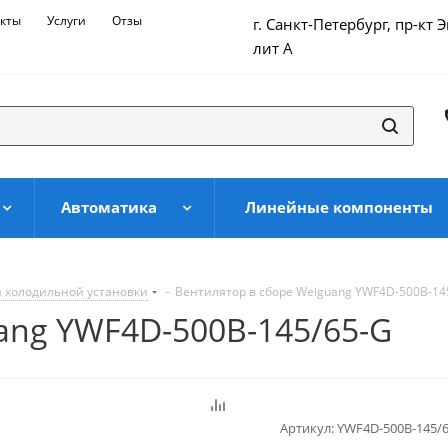
кты
Услуги
Отзывы
г. Санкт-Петербург, пр-кт 
лит А
Автоматика
Линейные компоненты
 холодильной установки
-
Вентилятор в сборе Weiguang YWF4D-500B-14
ang YWF4D-500B-145/65-G
Артикул:
YWF4D-500B-145/6