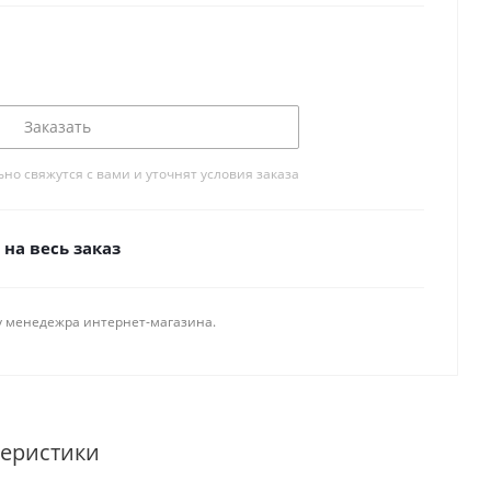
Заказать
о свяжутся с вами и уточнят условия заказа
на весь заказ
у менедежра интернет-магазина.
теристики