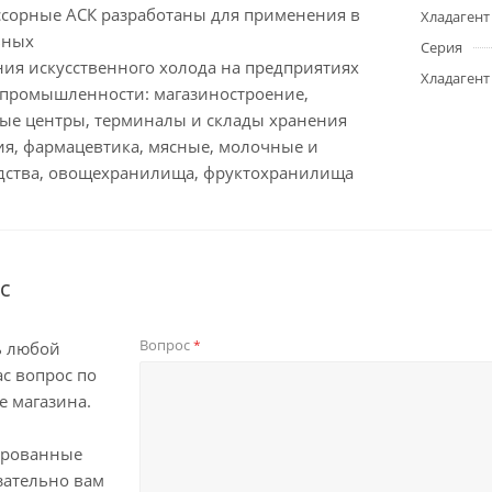
ссорные АСК разработаны для применения в
Хладагент
ьных
Серия
ния искусственного холода на предприятиях
Хладагент
 промышленности: магазиностроение,
ые центры, терминалы и склады хранения
ия, фармацевтика, мясные, молочные и
дства, овощехранилища, фруктохранилища
с
Вопрос
*
ь любой
с вопрос по
е магазина.
ированные
зательно вам