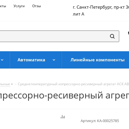
кты
Услуги
Отзывы
г. Санкт-Петербург, пр-кт 
лит А
Автоматика
Линейные компоненты
ильные
-
Среднетемпературный копрессорно-ресиверный агрегат АСК АВ
рессорно-ресиверный агрег
Артикул:
КА-00025785