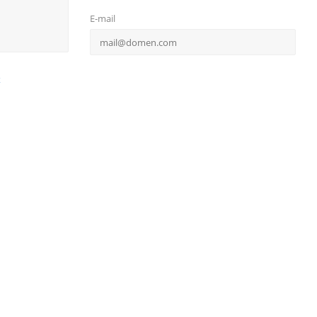
E-mail
х