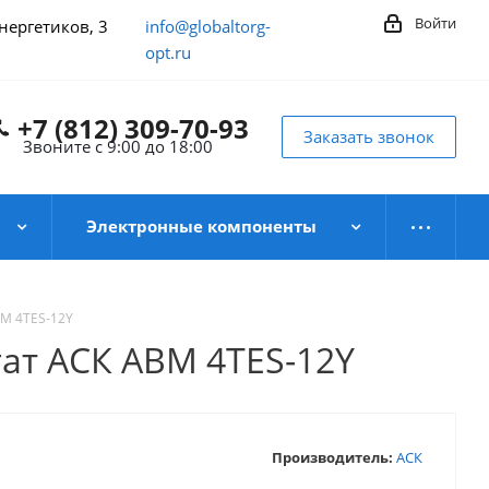
Войти
Энергетиков, 3
info@globaltorg-
opt.ru
+7 (812) 309-70-93
Заказать звонок
Звоните с 9:00 до 18:00
Электронные компоненты
M 4TES-12Y
ат АСК АВM 4TES-12Y
Производитель:
АСК