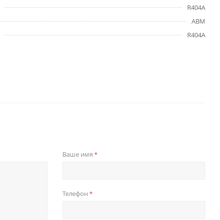
R404A
ABM
R404A
Ваше имя
*
Телефон
*