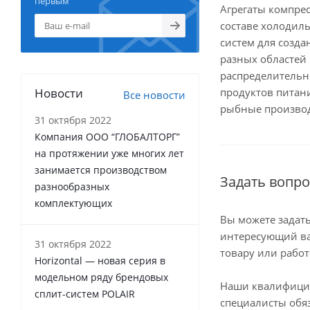
первым
Агрегаты компре
составе холодил
систем для созда
разных областей
распределительн
Новости
продуктов питан
Все новости
рыбные произво
31 октября 2022
Компания ООО “ГЛОБАЛТОРГ”
на протяжении уже многих лет
занимается производством
Задать вопро
разнообразных
комплектующих
Вы можете задат
интересующий ва
31 октября 2022
товару или работ
Horizontal — новая серия в
модельном ряду брендовых
Наши квалифиц
сплит-систем POLAIR
специалисты обя