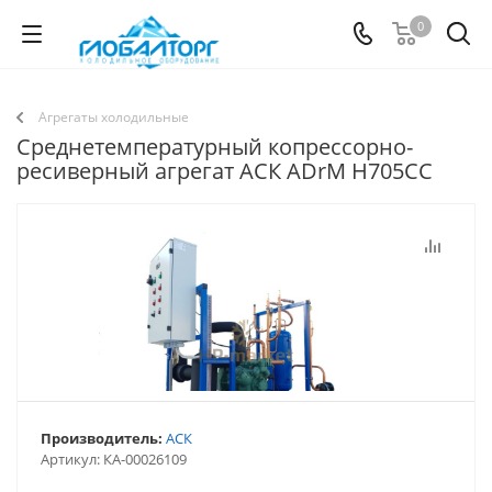
0
Агрегаты холодильные
Среднетемпературный копрессорно-
ресиверный агрегат АСК АDrМ H705CC
Производитель:
АСК
Артикул:
КА-00026109