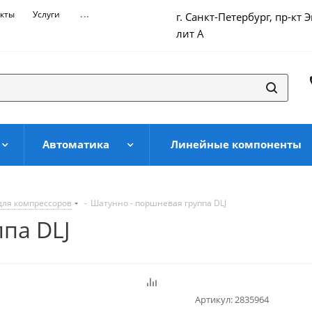
кты
Услуги
...
г. Санкт-Петербург, пр-кт 
лит А
Автоматика
Линейные компоненты
для компрессоров
-
Шатунно - поршневая группа DLJ
па DLJ
Артикул:
2835964