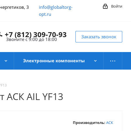
Войти
Энергетиков, 3
info@globaltorg-
opt.ru
+7 (812) 309-70-93
Заказать звонок
Звоните с 9:00 до 18:00
Электронные компоненты
YF13
 АСК AIL YF13
Производитель:
АСК