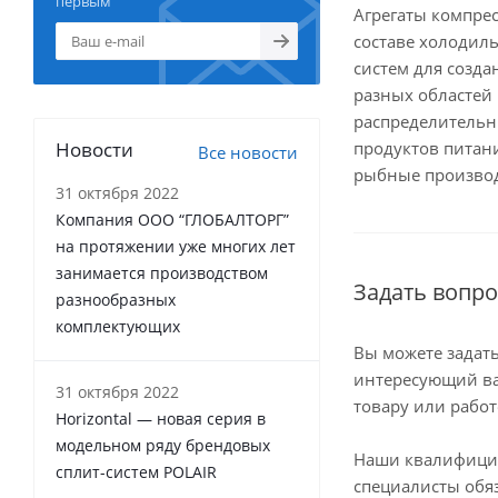
первым
Агрегаты компре
составе холодил
систем для созда
разных областей
распределительн
Новости
продуктов питан
Все новости
рыбные произво
31 октября 2022
Компания ООО “ГЛОБАЛТОРГ”
на протяжении уже многих лет
занимается производством
Задать вопро
разнообразных
комплектующих
Вы можете задат
интересующий ва
31 октября 2022
товару или работ
Horizontal — новая серия в
модельном ряду брендовых
Наши квалифиц
сплит-систем POLAIR
специалисты обя