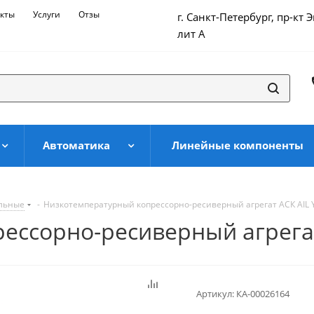
кты
Услуги
Отзывы
г. Санкт-Петербург, пр-кт 
лит А
Автоматика
Линейные компоненты
ильные
-
Низкотемпературный копрессорно-ресиверный агрегат АСК AIL 
ессорно-ресиверный агрегат
Артикул:
КА-00026164