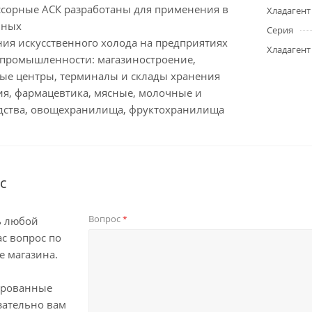
ссорные АСК разработаны для применения в
Хладагент
ьных
Серия
ния искусственного холода на предприятиях
Хладагент
 промышленности: магазиностроение,
ые центры, терминалы и склады хранения
ия, фармацевтика, мясные, молочные и
дства, овощехранилища, фруктохранилища
с
Вопрос
*
ь любой
с вопрос по
е магазина.
ированные
зательно вам