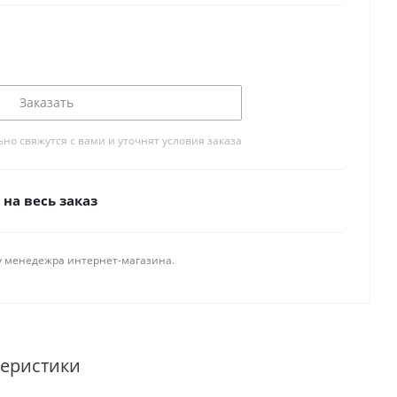
Заказать
о свяжутся с вами и уточнят условия заказа
на весь заказ
у менедежра интернет-магазина.
теристики