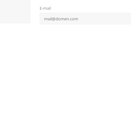
E-mail
х