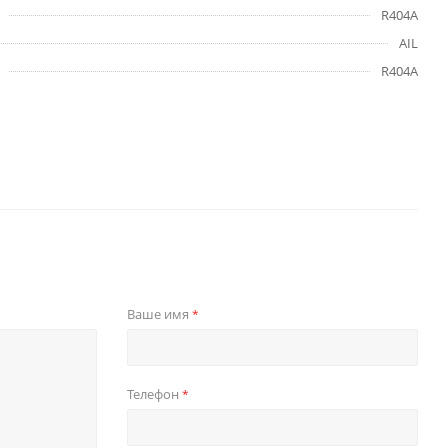
R404A
AIL
R404A
Ваше имя
*
Телефон
*