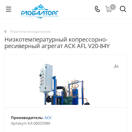
0
Агрегаты холодильные
Низкотемпературный копрессорно-
ресиверный агрегат АСК АFL V20-84Y
Производитель:
АСК
Артикул:
КА-00025989