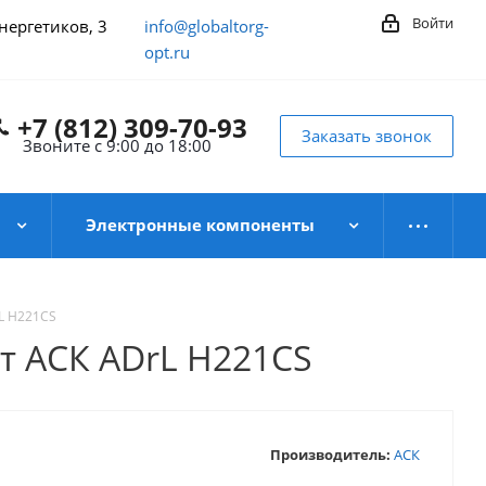
Войти
Энергетиков, 3
info@globaltorg-
opt.ru
+7 (812) 309-70-93
Заказать звонок
Звоните с 9:00 до 18:00
Электронные компоненты
L H221CS
т АСК АDrL H221CS
Производитель:
АСК