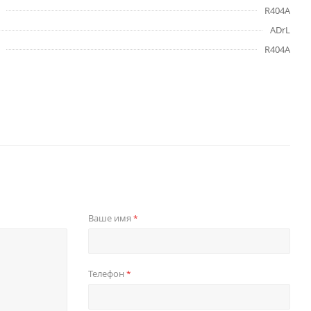
R404A
ADrL
R404A
Ваше имя
*
Телефон
*