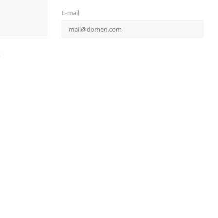
E-mail
х