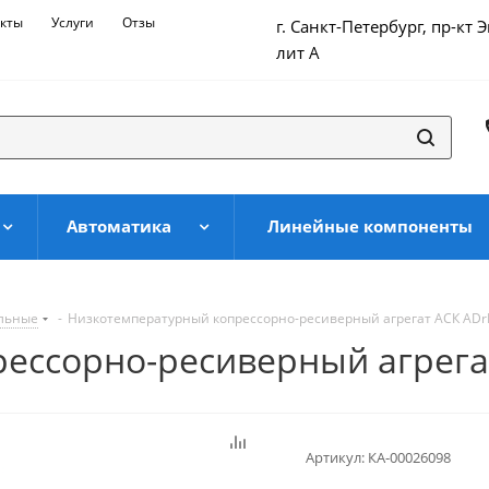
кты
Услуги
Отзывы
г. Санкт-Петербург, пр-кт 
лит А
Автоматика
Линейные компоненты
ильные
-
Низкотемпературный копрессорно-ресиверный агрегат АСК АDr
ессорно-ресиверный агрега
Артикул:
КА-00026098