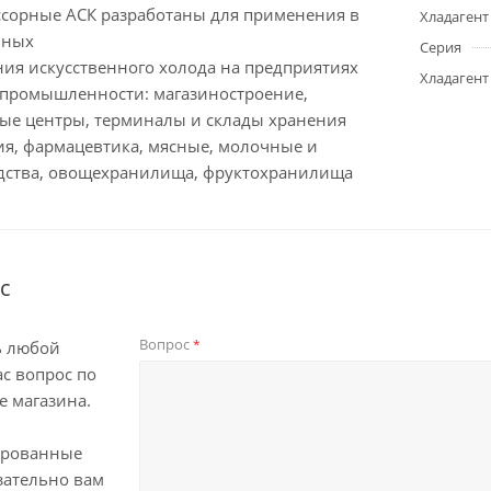
ссорные АСК разработаны для применения в
Хладагент
ьных
Серия
ния искусственного холода на предприятиях
Хладагент
 промышленности: магазиностроение,
ые центры, терминалы и склады хранения
ия, фармацевтика, мясные, молочные и
дства, овощехранилища, фруктохранилища
с
Вопрос
*
ь любой
с вопрос по
е магазина.
ированные
зательно вам