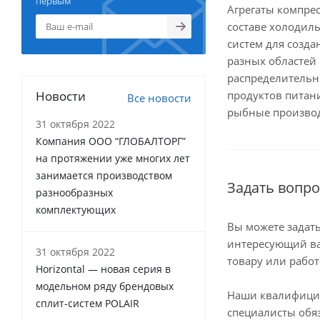
первым
Агрегаты компре
составе холодил
систем для созда
разных областей
распределительн
Новости
продуктов питан
Все новости
рыбные произво
31 октября 2022
Компания ООО “ГЛОБАЛТОРГ”
на протяжении уже многих лет
занимается производством
Задать вопро
разнообразных
комплектующих
Вы можете задат
интересующий ва
31 октября 2022
товару или работ
Horizontal — новая серия в
модельном ряду брендовых
Наши квалифиц
сплит-систем POLAIR
специалисты обя