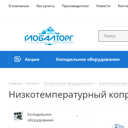
О компании
Как купить
Производители
Новости
Конта
Акции
Холодильное оборудование
Главная
-
Каталог
-
Холодильное оборудование
-
Агрегаты холод
Низкотемпературный копр
Холодильное
оборудование