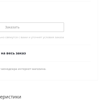
Заказать
о свяжутся с вами и уточнят условия заказа
на весь заказ
у менедежра интернет-магазина.
теристики