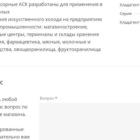
ссорные АСК разработаны для применения в
Хладагент
ьных
Серия
ния искусственного холода на предприятиях
Хладагент
 промышленности: магазиностроение,
ые центры, терминалы и склады хранения
ия, фармацевтика, мясные, молочные и
дства, овощехранилища, фруктохранилища
с
Вопрос
*
ь любой
с вопрос по
е магазина.
ированные
зательно вам