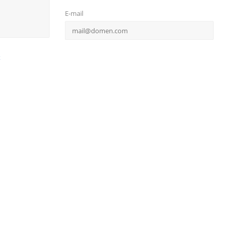
E-mail
х