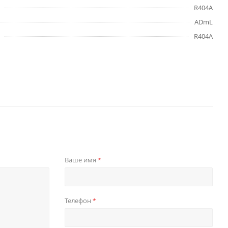
R404A
ADmL
R404A
Ваше имя
*
Телефон
*