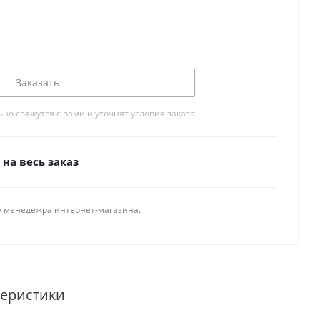
Заказать
о свяжутся с вами и уточнят условия заказа
на весь заказ
у менедежра интернет-магазина.
теристики