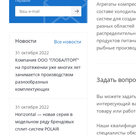
первым
Агрегаты компре
составе холодил
систем для созда
разных областей
распределительн
Новости
продуктов питан
Все новости
рыбные произво
31 октября 2022
Компания ООО “ГЛОБАЛТОРГ”
на протяжении уже многих лет
занимается производством
Задать вопро
разнообразных
комплектующих
Вы можете задат
интересующий ва
31 октября 2022
товару или работ
Horizontal — новая серия в
модельном ряду брендовых
Наши квалифиц
сплит-систем POLAIR
специалисты обя