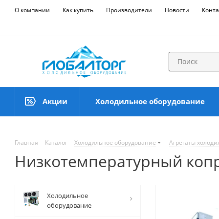
О компании
Как купить
Производители
Новости
Конта
Акции
Холодильное оборудование
Главная
-
Каталог
-
Холодильное оборудование
-
Агрегаты холод
Низкотемпературный копр
Холодильное
оборудование