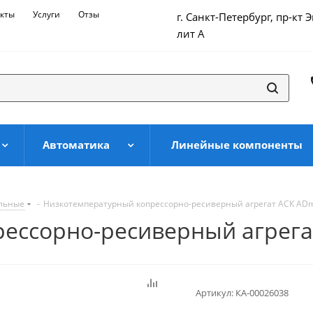
кты
Услуги
Отзывы
г. Санкт-Петербург, пр-кт 
лит А
Автоматика
Линейные компоненты
ильные
-
Низкотемпературный копрессорно-ресиверный агрегат АСК АDm
ессорно-ресиверный агрега
Артикул:
КА-00026038