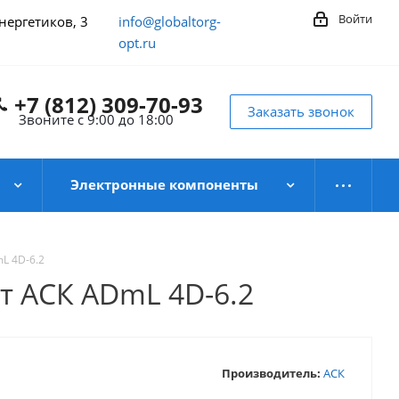
Войти
Энергетиков, 3
info@globaltorg-
opt.ru
+7 (812) 309-70-93
Заказать звонок
Звоните с 9:00 до 18:00
Электронные компоненты
L 4D-6.2
т АСК АDmL 4D-6.2
Производитель:
АСК