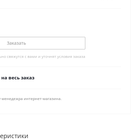
Заказать
о свяжутся с вами и уточнят условия заказа
на весь заказ
у менедежра интернет-магазина.
теристики