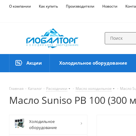
О компании
Как купить
Производители
Новости
Конта
Акции
Холодильное оборудование
Главная
-
Каталог
-
Расходники
-
Масло холодильное
-
Масло Su
Масло Suniso PB 100 (300 м
Холодильное
оборудование