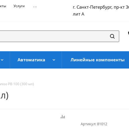
кты
Услуги
...
г. Санкт-Петербург, пр-кт 
лит А
Автоматика
Линейные компоненты
niso PB 100 (300 мл)
л)
Артикул:
81012