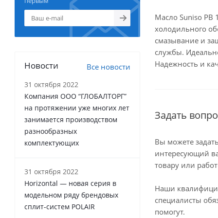
первым
Масло Suniso PB 
холодильного об
смазывание и защ
службы. Идеальн
Надежность и кач
Новости
Все новости
31 октября 2022
Компания ООО “ГЛОБАЛТОРГ”
на протяжении уже многих лет
Задать вопро
занимается производством
разнообразных
Вы можете задат
комплектующих
интересующий ва
товару или работ
31 октября 2022
Horizontal — новая серия в
Наши квалифиц
модельном ряду брендовых
специалисты обя
сплит-систем POLAIR
помогут.