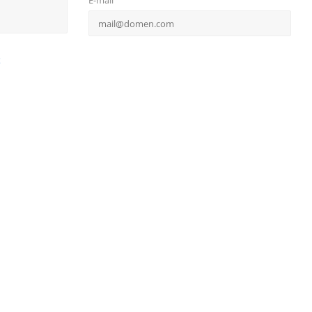
E-mail
х