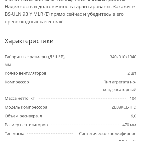
Надежность и долговечность гарантированы. Закажите
BS-ULN 93 Y MLR (E) прямо сейчас и убедитесь в его
превосходных качествах!
Характеристики
Габаритные размеры (Д*Ш*В),
340х910х1340
мм
Кол-во вентиляторов
2 шт
Компрессор
Тип агрегата но-
конденсаторный
Масса нетто, кг
104
Модель компрессора
ZB38KCE-TFD
Объем ресивера, л
9,0
Размер вентиляторов
470 мм
Тип масла
Cинтетическое полиэфирное