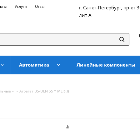
кты
Услуги
Отзывы
г. Санкт-Петербург, пр-кт 
лит А
Автоматика
Линейные компоненты
ильные
-
Агрегат BS-ULN 55 Y MLR (I)
)