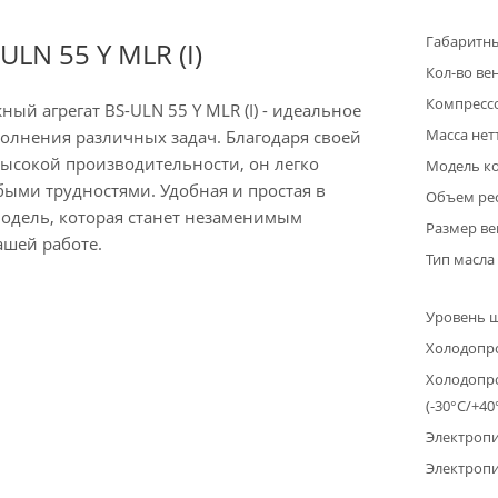
Габаритны
ULN 55 Y MLR (I)
Кол-во ве
Компресс
й агрегат BS-ULN 55 Y MLR (I) - идеальное
Масса нетт
олнения различных задач. Благодаря своей
высокой производительности, он легко
Модель к
быми трудностями. Удобная и простая в
Объем рес
одель, которая станет незаменимым
Размер ве
шей работе.
Тип масла
Уровень 
Холодопр
Холодопр
(-30°C/+40
Электроп
Электропи