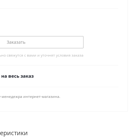
Заказать
о свяжутся с вами и уточнят условия заказа
на весь заказ
у менедежра интернет-магазина.
теристики