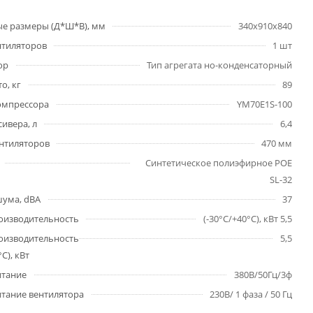
е размеры (Д*Ш*В), мм
340x910x840
нтиляторов
1 шт
ор
Тип агрегата но-конденсаторный
о, кг
89
омпрессора
YM70E1S-100
ивера, л
6,4
нтиляторов
470 мм
Cинтетическое полиэфирное POE
SL-32
шума, dBA
37
оизводительность
(-30°C/+40°C), кВт 5,5
оизводительность
5,5
°C), кВт
итание
380В/50Гц/3ф
тание вентилятора
230В/ 1 фаза / 50 Гц