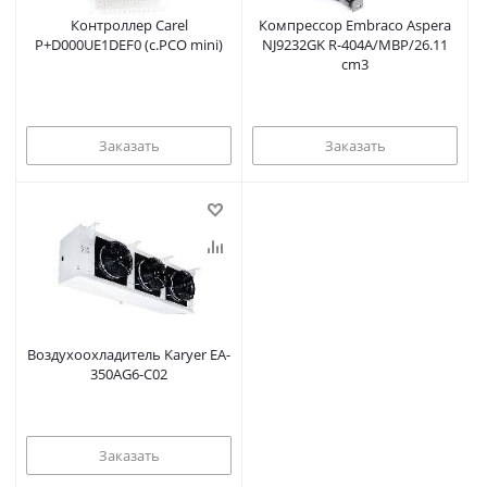
Контроллер Carel
Компрессор Embraco Aspera
P+D000UE1DEF0 (c.PCO mini)
NJ9232GK R-404A/MBP/26.11
cm3
Заказать
Заказать
Воздухоохладитель Karyer EA-
350AG6-C02
Заказать