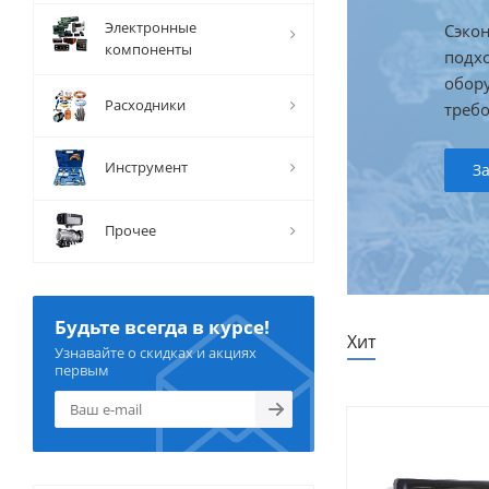
Скидк
Электронные
Сэкон
проду
компоненты
подх
данна
обор
акци
Расходники
треб
В 
Инструмент
З
Прочее
Будьте всегда в курсе!
Хит
Узнавайте о скидках и акциях
первым