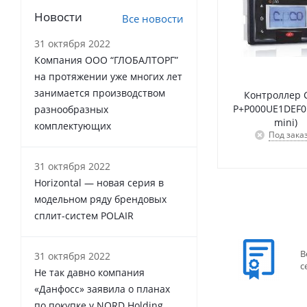
Новости
Все новости
31 октября 2022
Компания ООО “ГЛОБАЛТОРГ”
на протяжении уже многих лет
занимается производством
Контроллер C
P+P000UE1DEF0 
разнообразных
mini)
комплектующих
Под зака
31 октября 2022
Horizontal — новая серия в
модельном ряду брендовых
сплит-систем POLAIR
В
31 октября 2022
с
Не так давно компания
«Данфосс» заявила о планах
по покупке у NORD Holding