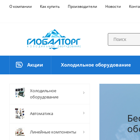
О компании
Как купить
Производители
Новости
Конта
Акции
Холодильное оборудование
Холодильное
оборудование
Автоматика
Бе
Си
об
ма
Линейные компоненты