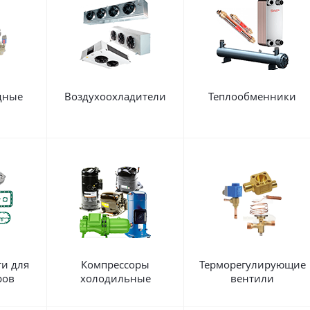
дные
Воздухоохладители
Теплообменники
ы
ти для
Компрессоры
Терморегулирующие
ров
холодильные
вентили