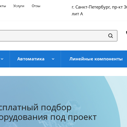
кты
Услуги
Отзывы
г. Санкт-Петербург, пр-кт 
лит А
Автоматика
Линейные компоненты
сплатный подбор
стема скидок в
орудования под проект
газине