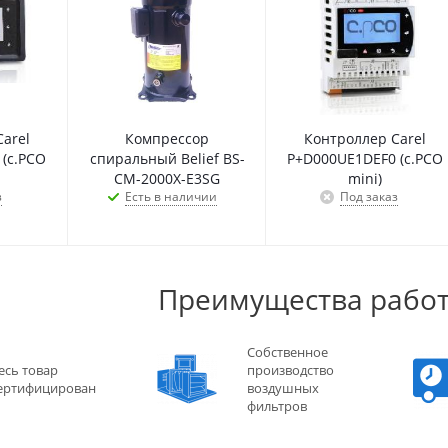
arel
Компрессор
Контроллер Carel
(c.PCO
спиральный Belief BS-
P+D000UE1DEF0 (c.PCO
CM-2000X-E3SG
mini)
з
Есть в наличии
Под заказ
Преимущества работ
Собственное
есь товар
производство
ертифицирован
воздушных
фильтров