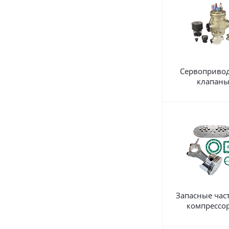
Сервоприво
клапан
Запасные час
компрессо