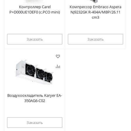
Контроллер Carel
Компрессор Embraco Aspera
P+D000UE1DEF0 (c.PCO mini)
NJ9232GK R-404A/MBP/26.11
cm3
Заказать
Заказать
Воздухоохладитель Karyer EA-
350AG6-C02
Заказать