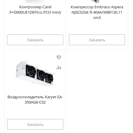
Контроллер Carel
Компрессор Embraco Aspera
P+D000UE1DEF0 (c.PCO mini)
NJ9232GK R-404A/MBP/26.11
cm3
Заказать
Заказать
Воздухоохладитель Karyer EA-
350AG6-C02
Заказать