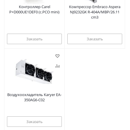
Контроллер Carel
Компрессор Embraco Aspera
P+D000UE1DEF0 (c.PCO mini)
NJ9232GK R-404A/MBP/26.11
cm3
Заказать
Заказать
Воздухоохладитель Karyer EA-
350AG6-C02
Заказать