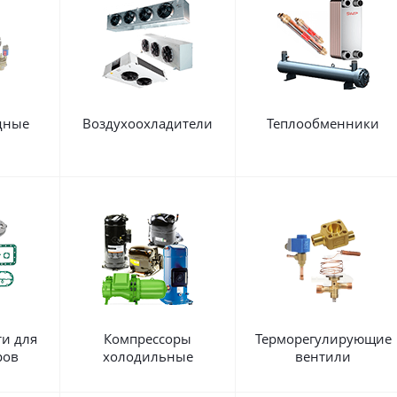
дные
Воздухоохладители
Теплообменники
ы
ти для
Компрессоры
Терморегулирующие
ров
холодильные
вентили