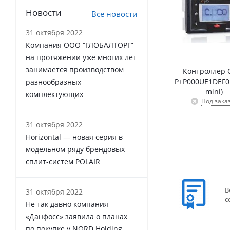
Новости
Все новости
31 октября 2022
Компания ООО “ГЛОБАЛТОРГ”
на протяжении уже многих лет
занимается производством
Контроллер C
P+P000UE1DEF0 
разнообразных
mini)
комплектующих
Под зака
31 октября 2022
Horizontal — новая серия в
модельном ряду брендовых
сплит-систем POLAIR
В
31 октября 2022
с
Не так давно компания
«Данфосс» заявила о планах
по покупке у NORD Holding