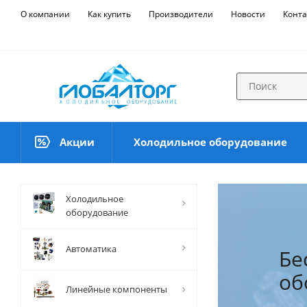
О компании
Как купить
Производители
Новости
Конта
Акции
Холодильное оборудование
Холодильное
оборудование
Автоматика
Бе
Си
об
ма
Линейные компоненты