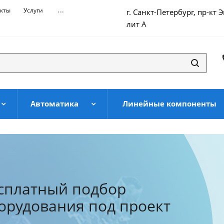
кты
Услуги
...
г. Санкт-Петербург, пр-кт 
лит А
Автоматика
Линейные компоненты
сплатный подбор
стема скидок в
орудования под проект
газине