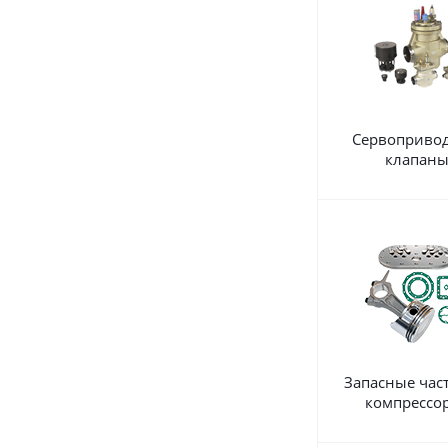
Сервоприво
клапан
Запасные час
компрессо