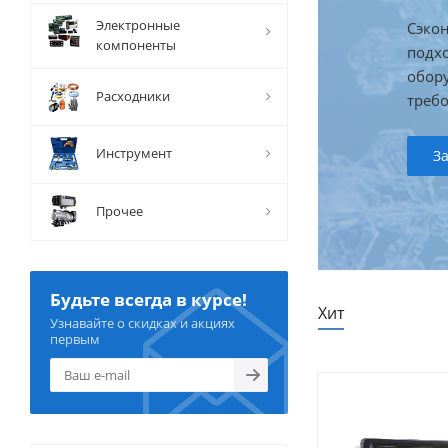
Скидк
Электронные
Сэкон
проду
компоненты
подх
данна
обор
акци
Расходники
треб
В 
Инструмент
З
Прочее
Будьте всегда в курсе!
Хит
Узнавайте о скидках и акциях
первым