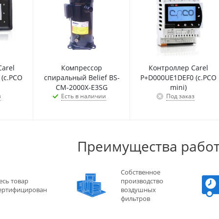
arel
Компрессор
Контроллер Carel
(c.PCO
спиральный Belief BS-
P+D000UE1DEF0 (c.PCO
CM-2000X-E3SG
mini)
з
Есть в наличии
Под заказ
Преимущества работ
Собственное
есь товар
производство
ертифицирован
воздушных
фильтров