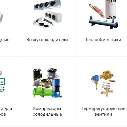
дные
Воздухоохладители
Теплообменники
ы
ти для
Компрессоры
Терморегулирующие
ров
холодильные
вентили