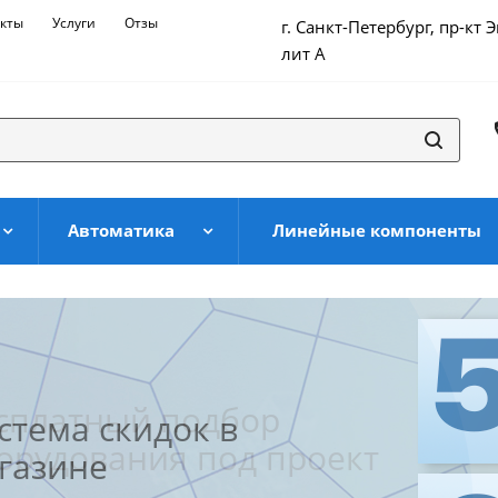
кты
Услуги
Отзывы
г. Санкт-Петербург, пр-кт 
лит А
Автоматика
Линейные компоненты
сплатный подбор
стема скидок в
орудования под проект
газине