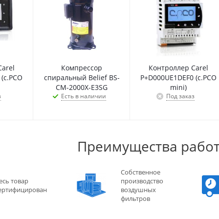
arel
Компрессор
Контроллер Carel
(c.PCO
спиральный Belief BS-
P+D000UE1DEF0 (c.PCO
CM-2000X-E3SG
mini)
з
Есть в наличии
Под заказ
Преимущества работ
Собственное
есь товар
производство
ертифицирован
воздушных
фильтров