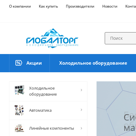
О компании
Как купить
Производители
Новости
Конта
Акции
Холодильное оборудование
Холодильное
оборудование
Автоматика
Бе
Си
об
ма
Линейные компоненты