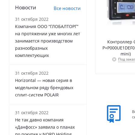
Новости
Все новости
31 октября 2022
Компания ООО “ГЛОБАЛТОРГ”
на протяжении уже многих лет
занимается производством
Контроллер C
P+P000UE1DEF0 
разнообразных
mini)
комплектующих
Под зака
31 октября 2022
Horizontal — новая серия в
модельном ряду брендовых
сплит-систем POLAIR
В
31 октября 2022
с
Не так давно компания
«Данфосс» заявила о планах
по покупке у NORD Holding