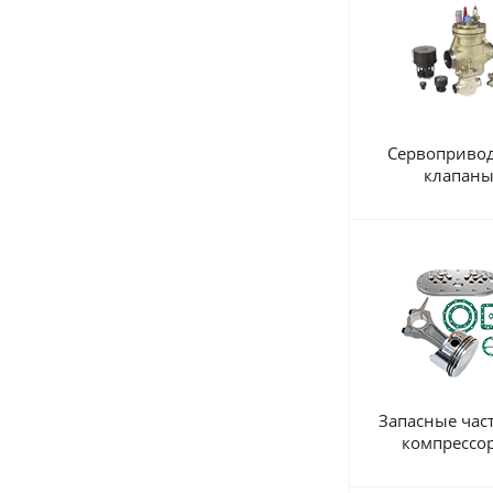
Сервоприво
клапан
Запасные час
компрессо