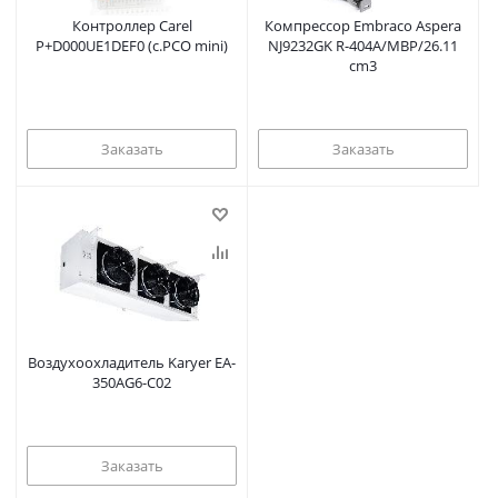
Контроллер Carel
Компрессор Embraco Aspera
P+D000UE1DEF0 (c.PCO mini)
NJ9232GK R-404A/MBP/26.11
cm3
Заказать
Заказать
Воздухоохладитель Karyer EA-
350AG6-C02
Заказать