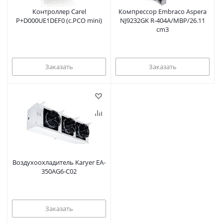
Контроллер Carel
Компрессор Embraco Aspera
P+D000UE1DEF0 (c.PCO mini)
NJ9232GK R-404A/MBP/26.11
cm3
Заказать
Заказать
Воздухоохладитель Karyer EA-
350AG6-C02
Заказать